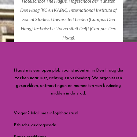
Hotelschool The Hague. Hogeschool der Kunsten
Den Haag (KC en KABK). International Institute of
Social Studies. Universiteit Leiden (Campus Den
Haag) Technische Universiteit Delft (Campus Den
Haag).
Haastu is een open plek voor studenten in Den Haag die
zoeken naar rust, richting en verbinding. We organiseren
gesprekken, ontmoetingen en momenten van bezinning
midden in de stad.
Vragen? Mail met
info@haastu.nl
Ethische gedragscode